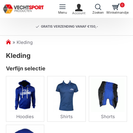
0
GRATIS VERZENDING VANAF €150,-
h
Kleding
o
Kleding
m
e
Verfijn selectie
Hoodies
Shirts
Shorts