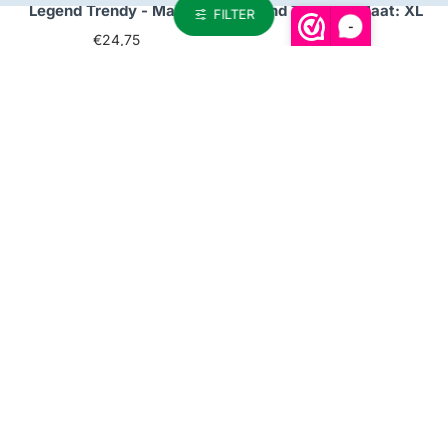
Legend Trendy - Maat: S
Legend Trendy - Maat: XL
FILTER
-
€24,75
€24,75
NIET OP VOORRAAD
NIET OP VOORRAAD
Niet op voorraad
Niet op voorraad
Kickboks broekje paars
Kickboks broekje paars
Legend Trendy - Maat: XS
Legend Trendy - Maat:
XXS
€24,75
€24,75