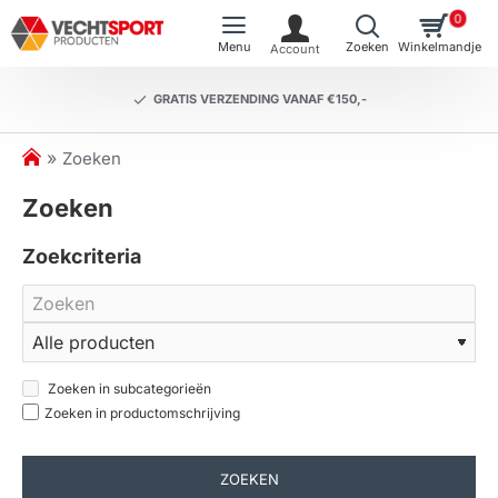
0
GRATIS VERZENDING VANAF €150,-
h
Zoeken
o
Zoeken
m
e
Zoekcriteria
Zoeken in subcategorieën
Zoeken in productomschrijving
ZOEKEN