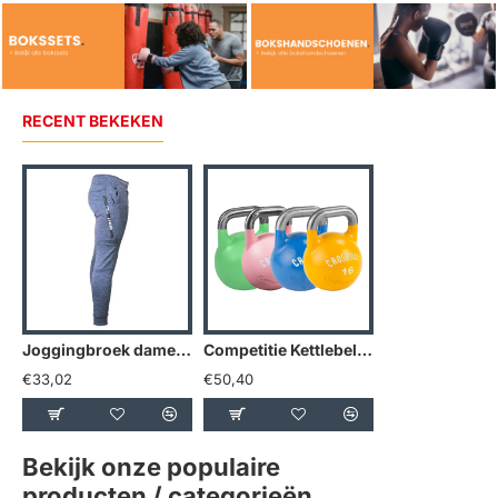
RECENT BEKEKEN
Joggingbroek dames/heren Navy Slimfit Legend Special - Maat: XXS
Competitie Kettlebell 4 kg - 48 kg
€33,02
€50,40
€49,55
Bekijk onze populaire
producten / categorieën