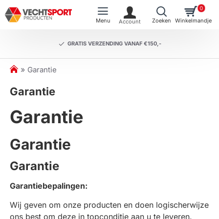
0
GRATIS VERZENDING VANAF €150,-
h
Garantie
o
Garantie
m
e
Garantie
Garantie
Garantie
Garantiebepalingen:
Wij geven om onze producten en doen logischerwijze
ons best om deze in topconditie aan u te leveren.