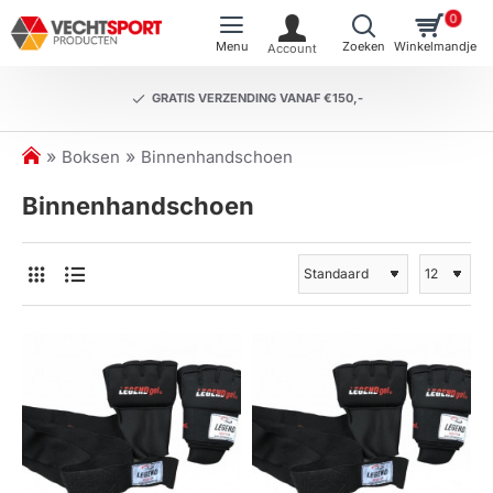
0
GRATIS VERZENDING VANAF €150,-
h
Boksen
Binnenhandschoen
o
Binnenhandschoen
m
e