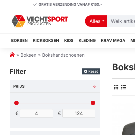
GRATIS VERZENDING VANAF €150,-
Alles
Welk
artikel
zoekt
BOKSEN
KICKBOKSEN
KIDS
KLEDING
KRAV MAGA
M
u?
h
Boksen
Bokshandschoenen
o
Boks
m
Filter
Reset
e
PRIJS
€
€