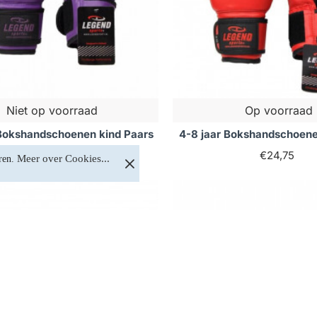
Niet op voorraad
Op voorraad
 Bokshandschoenen kind Paars
4-8 jaar Bokshandschoene
€24,75
€24,75
Meer over Cookies...
ren. 