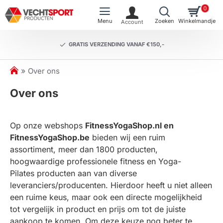
0
GRATIS VERZENDING VANAF €150,-
h
Over ons
o
Over ons
m
e
Op onze webshops
FitnessYogaShop.nl en
FitnessYogaShop.be
bieden wij een ruim
assortiment, meer dan 1800 producten,
hoogwaardige professionele fitness en Yoga-
Pilates producten aan van diverse
leveranciers/producenten. Hierdoor heeft u niet alleen
een ruime keus, maar ook een directe mogelijkheid
tot vergelijk in product en prijs om tot de juiste
aankoop te komen. Om deze keuze nog beter te