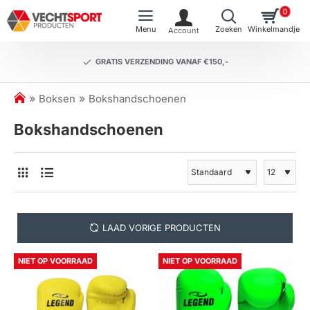
0
GRATIS VERZENDING VANAF €150,-
h
Boksen
Bokshandschoenen
o
Bokshandschoenen
m
e
LAAD VORIGE PRODUCTEN
NIET OP VOORRAAD
NIET OP VOORRAAD