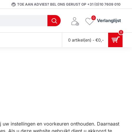
TOE AAN ADVIES? BEL ONS GERUST OP +31 (0)10 7609 010
0
Verlanglijst
0
0 artikel(en) - €0,-
j uw instellingen en voorkeuren onthouden. Daarnaast
s. Als u deze website gebruikt dient u akkoord te