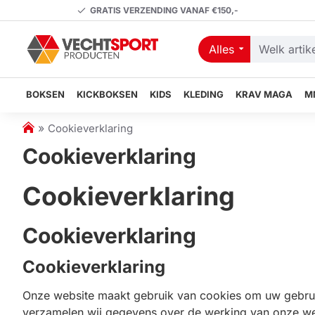
GRATIS VERZENDING VANAF €150,-
Alles
Welk
artikel
zoekt
BOKSEN
KICKBOKSEN
KIDS
KLEDING
KRAV MAGA
M
u?
h
Cookieverklaring
o
Cookieverklaring
m
e
Cookieverklaring
Cookieverklaring
Cookieverklaring
Onze website maakt gebruik van cookies om uw gebruik
verzamelen wij gegevens over de werking van onze webs