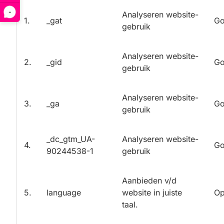
-
Analyseren website-
1.
_gat
Go
gebruik
Analyseren website-
2.
_gid
Go
gebruik
Analyseren website-
3.
_ga
Go
gebruik
_dc_gtm_UA-
Analyseren website-
4.
Go
90244538-1
gebruik
Aanbieden v/d
5.
language
website in juiste
Op
taal.