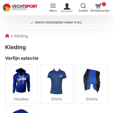
0
GRATIS VERZENDING VANAF €150,-
h
Kleding
o
Kleding
m
e
Verfijn selectie
Hoodies
Shirts
Shorts