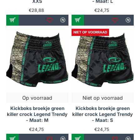
XXS
- Maat: L
€28,88
€24,75
NIET OP VOORRAAD
Op voorraad
Niet op voorraad
Kickboks broekje green
Kickboks broekje green
killer crock Legend Trendy
killer crock Legend Trendy
- Maat: M
- Maat: S
€24,75
€24,75