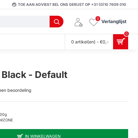
TOE AAN ADVIES? BEL ONS GERUST OP +31 (0)10 7609 010
0
Verlanglijst
0
0 artikel(en) - €0,-
 Black - Default
 een beoordeling
.00g
1MZONE
IN WINKELWAGEN