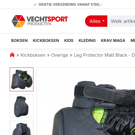
GRATIS VERZENDING VANAF €150,-
Alles
Welk
artikel
zoekt
BOKSEN
KICKBOKSEN
KIDS
KLEDING
KRAV MAGA
M
u?
h
Kickboksen
Overige
Leg Protector Matt Black - D
o
m
e