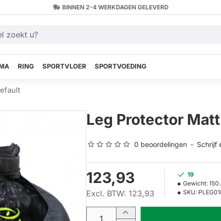
BINNEN 2-4 WERKDAGEN GELEVERD
MA
RING
SPORTVLOER
SPORTVOEDING
efault
Leg Protector Matt
0 beoordelingen
-
Schrijf
123,93
19
Gewicht:
150
Excl. BTW: 123,93
SKU:
PLEG0