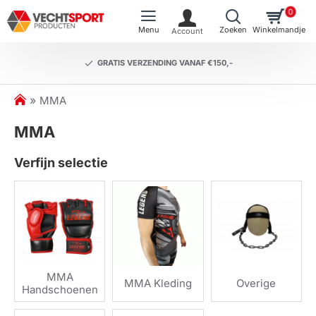
0
GRATIS VERZENDING VANAF €150,-
h
MMA
o
MMA
m
e
Verfijn selectie
MMA
MMA Kleding
Overige
Handschoenen