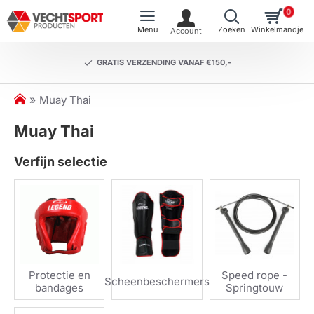
0
GRATIS VERZENDING VANAF €150,-
h
Muay Thai
o
Muay Thai
m
e
Verfijn selectie
Protectie en
Speed rope -
Scheenbeschermers
bandages
Springtouw