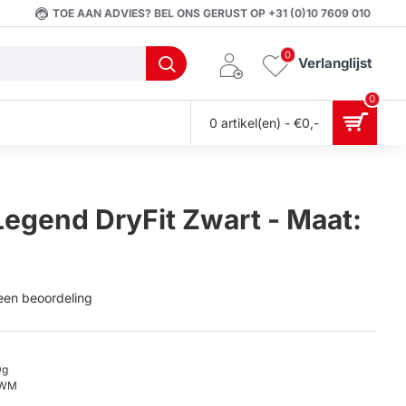
TOE AAN ADVIES? BEL ONS GERUST OP +31 (0)10 7609 010
0
Verlanglijst
0
0 artikel(en) - €0,-
Legend DryFit Zwart - Maat:
 een beoordeling
0g
ZWM