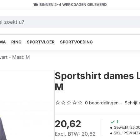
BINNEN 2-4 WERKDAGEN GELEVERD
MA
RING
SPORTVLOER
SPORTVOEDING
art - Maat: M
Sportshirt dames 
M
0 beoordelingen
-
Schrijf
20,62
1
Gewicht:
25.0
Excl. BTW: 20,62
SKU:
PSW14