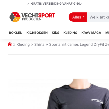
GRATIS VERZENDING VANAF €150,-
Alles
Welk
artikel
zoekt
BOKSEN
KICKBOKSEN
KIDS
KLEDING
KRAV MAGA
M
u?
h
Kleding
Shirts
Sportshirt dames Legend DryFit Zw
o
m
e