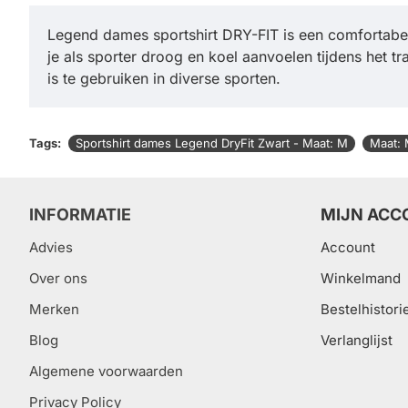
Legend dames sportshirt DRY-FIT is een comfortabel t
je als sporter droog en koel aanvoelen tijdens het t
is te gebruiken in diverse sporten.
Tags:
Sportshirt dames Legend DryFit Zwart - Maat: M
Maat:
INFORMATIE
MIJN ACC
Advies
Account
Over ons
Winkelmand
Merken
Bestelhistori
Blog
Verlanglijst
Algemene voorwaarden
Privacy Policy