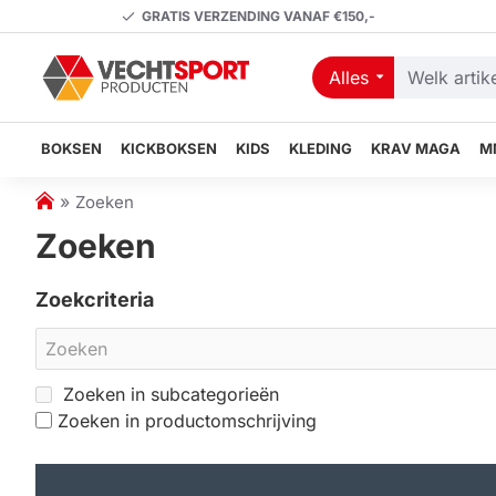
GRATIS VERZENDING VANAF €150,-
Alles
Welk
artikel
zoekt
BOKSEN
KICKBOKSEN
KIDS
KLEDING
KRAV MAGA
M
u?
h
Zoeken
o
Zoeken
m
e
Zoekcriteria
Zoeken in subcategorieën
Zoeken in productomschrijving