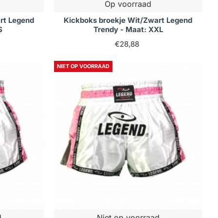
Op voorraad
rt Legend
Kickboks broekje Wit/Zwart Legend
S
Trendy - Maat: XXL
€28,88
NIET OP VOORRAAD
d
Niet op voorraad