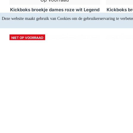
Kickboks broekje dames roze wit Legend
Kickboks br
Trendy - Maat: L
Deze website maakt gebruik van Cookies om de gebruikerservaring te verbete
€28,88
NIET OP VOORRAAD
Niet op voorraad