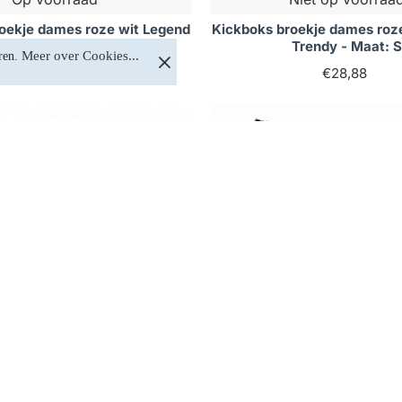
oekje dames roze wit Legend
Kickboks broekje dames roz
Trendy - Maat: M
Trendy - Maat: S
Meer over Cookies...
ren. 
€28,88
€28,88
Op voorraad
Op voorraad