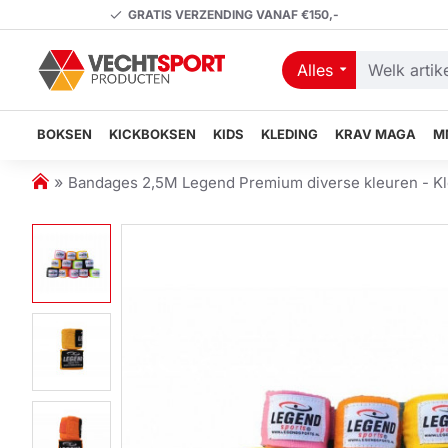
GRATIS VERZENDING VANAF €150,-
Alles
Welk
artikel
zoekt
BOKSEN
KICKBOKSEN
KIDS
KLEDING
KRAV MAGA
M
u?
h
Bandages 2,5M Legend Premium diverse kleuren - Kl
o
m
e