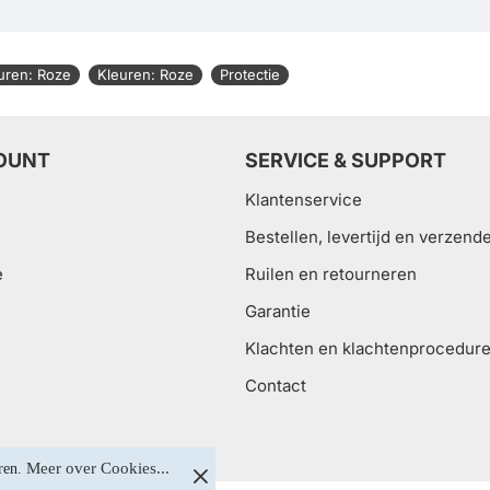
uren: Roze
Kleuren: Roze
Protectie
OUNT
SERVICE & SUPPORT
Klantenservice
Bestellen, levertijd en verzend
e
Ruilen en retourneren
Garantie
Klachten en klachtenprocedur
Contact
Meer over Cookies...
ren. 