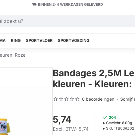
BINNEN 2-4 WERKDAGEN GELEVERD
MA
RING
SPORTVLOER
SPORTVOEDING
euren: Roze
Bandages 2,5M Le
kleuren - Kleuren:
0 beoordelingen
-
Schrijf
5,74
304
Gewicht:
8.00g
Excl. BTW: 5,74
SKU:
TB03RZ02