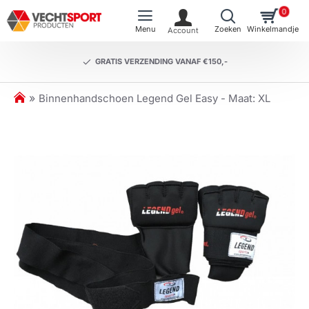
0
GRATIS VERZENDING VANAF €150,-
h
Binnenhandschoen Legend Gel Easy - Maat: XL
o
m
e