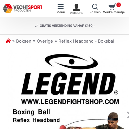
0
GRATIS VERZENDING VANAF €150,-
h
Boksen
Overige
Reflex Headband - Boksbal
o
m
e