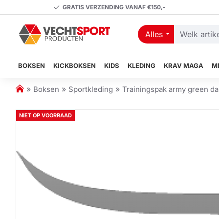
GRATIS VERZENDING VANAF €150,-
Alles
Welk
artikel
zoekt
BOKSEN
KICKBOKSEN
KIDS
KLEDING
KRAV MAGA
M
u?
h
Boksen
Sportkleding
Trainingspak army green d
o
m
NIET OP VOORRAAD
e