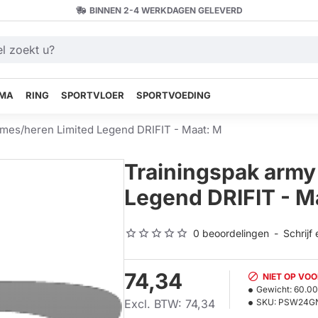
BINNEN 2-4 WERKDAGEN GELEVERD
MA
RING
SPORTVLOER
SPORTVOEDING
ames/heren Limited Legend DRIFIT - Maat: M
Trainingspak army
Legend DRIFIT - M
0 beoordelingen
-
Schrijf
74,34
NIET OP VO
Gewicht:
60.0
Excl. BTW: 74,34
SKU:
PSW24G