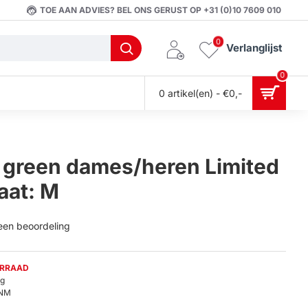
TOE AAN ADVIES? BEL ONS GERUST OP +31 (0)10 7609 010
0
Verlanglijst
0
0 artikel(en) - €0,-
 green dames/heren Limited
aat: M
 een beoordeling
ORRAAD
0g
NM