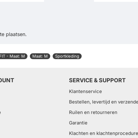
e plaatsen.
FIT - Maat: M
Maat: M
Sportkleding
OUNT
SERVICE & SUPPORT
Klantenservice
Bestellen, levertijd en verzend
e
Ruilen en retourneren
Garantie
Klachten en klachtenprocedur