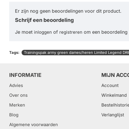
Er zijn nog geen beoordelingen voor dit product.
Schrijf een beoordeling
Je moet
of
om een beoordeling t
inloggen
registreren
Tags:
Trainingspak army green dames/heren Limited Legend DRI
INFORMATIE
MIJN ACC
Advies
Account
Over ons
Winkelmand
Merken
Bestelhistori
Blog
Verlanglijst
Algemene voorwaarden