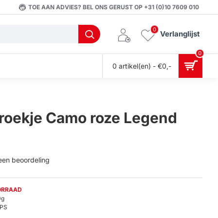
TOE AAN ADVIES? BEL ONS GERUST OP +31 (0)10 7609 010
0
Verlanglijst
0
0 artikel(en) - €0,-
roekje Camo roze Legend
 een beoordeling
ORRAAD
0g
PS