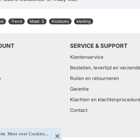
nd
Trend
Maat: S
Kickboks
kleding
OUNT
SERVICE & SUPPORT
Klantenservice
Bestellen, levertijd en verzend
e
Ruilen en retourneren
Garantie
Klachten en klachtenprocedur
Contact
Meer over Cookies...
ren. 