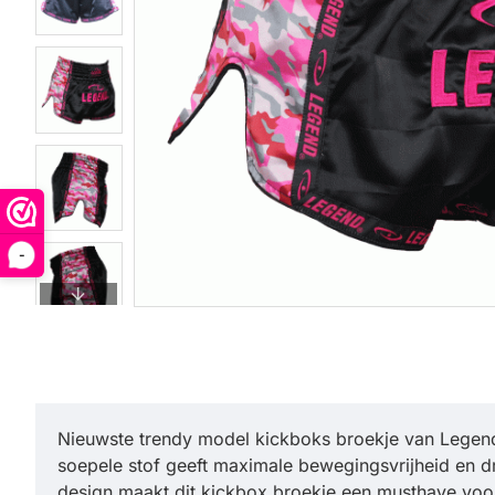
-
Nieuwste trendy model kickboks broekje van Legend 
soepele stof geeft maximale bewegingsvrijheid en dr
design maakt dit kickbox broekje een musthave voor