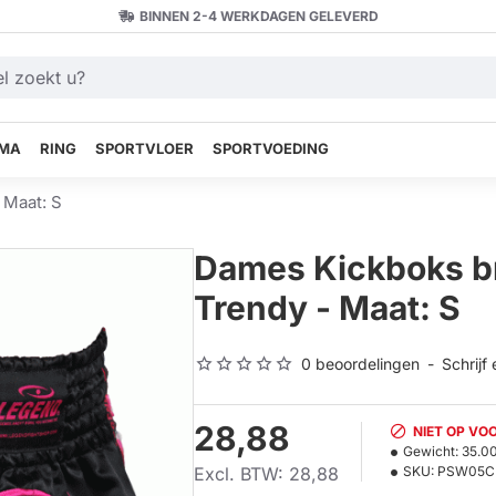
BINNEN 2-4 WERKDAGEN GELEVERD
MA
RING
SPORTVLOER
SPORTVOEDING
 Maat: S
Dames Kickboks b
Trendy - Maat: S
0 beoordelingen
-
Schrijf
28,88
NIET OP VO
Gewicht:
35.0
Excl. BTW: 28,88
SKU:
PSW05C