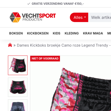
GRATIS VERZENDING VANAF €150,-
Alles
Welk
artikel
zoekt
BOKSEN
KICKBOKSEN
KIDS
KLEDING
KRAV MAGA
M
u?
h
Dames Kickboks broekje Camo roze Legend Trendy -
o
m
NIET OP VOORRAAD
e