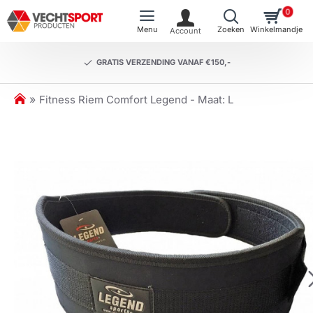
0
GRATIS VERZENDING VANAF €150,-
h
Fitness Riem Comfort Legend - Maat: L
o
m
e