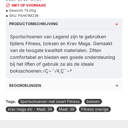
NIET OP VOORRAAD
Gewicht:
75.00g
SKU:
PSH01MZ39
PRODUCTOMSCHRIJVING
Sportschoenen van Legend zijn te gebruiken
tijdens Fitness, boksen en Krav Maga. Gemaakt
van de hoogste kwaliteit materialen. Zitten
comfortabel en bieden een goede ondersteuning
bij het liften of gebruik ze als de ideale
boksschoenen.√Ç¬¨√¢‚Ç¨¬†
BEOORDELINGEN
Tags:
Sportschoenen mat zwart Fitness
boksen
krav maga etc - Maat: 39
Maat: 39
Fitness overige