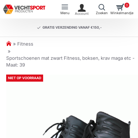
0
GRATIS VERZENDING VANAF €150,-
h
Fitness
o
m
Sportschoenen mat zwart Fitness, boksen, krav maga etc -
e
Maat: 39
NIET OP VOORRAAD