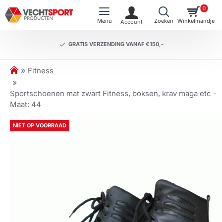
0
GRATIS VERZENDING VANAF €150,-
h
Fitness
o
m
Sportschoenen mat zwart Fitness, boksen, krav maga etc -
e
Maat: 44
NIET OP VOORRAAD