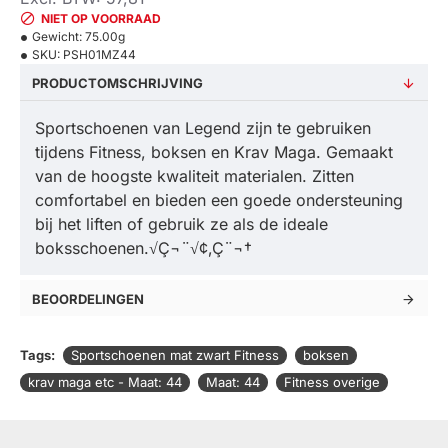
NIET OP VOORRAAD
Gewicht:
75.00g
SKU:
PSH01MZ44
PRODUCTOMSCHRIJVING
Sportschoenen van Legend zijn te gebruiken
tijdens Fitness, boksen en Krav Maga. Gemaakt
van de hoogste kwaliteit materialen. Zitten
comfortabel en bieden een goede ondersteuning
bij het liften of gebruik ze als de ideale
boksschoenen.√Ç¬¨√¢‚Ç¨¬†
BEOORDELINGEN
Tags:
Sportschoenen mat zwart Fitness
boksen
krav maga etc - Maat: 44
Maat: 44
Fitness overige