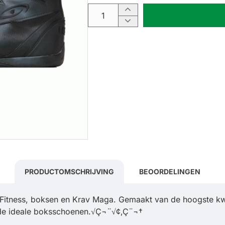
PRODUCTOMSCHRIJVING
BEOORDELINGEN
 Fitness, boksen en Krav Maga. Gemaakt van de hoogste kwal
ls de ideale boksschoenen.√Ç¬¨√¢‚Ç¨¬†