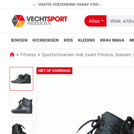
GRATIS VERZENDING VANAF €150,-
Alles
Welk
artikel
zoekt
BOKSEN
KICKBOKSEN
KIDS
KLEDING
KRAV MAGA
M
u?
h
Fitness
Sportschoenen mat zwart Fitness, boksen, 
o
m
NIET OP VOORRAAD
e