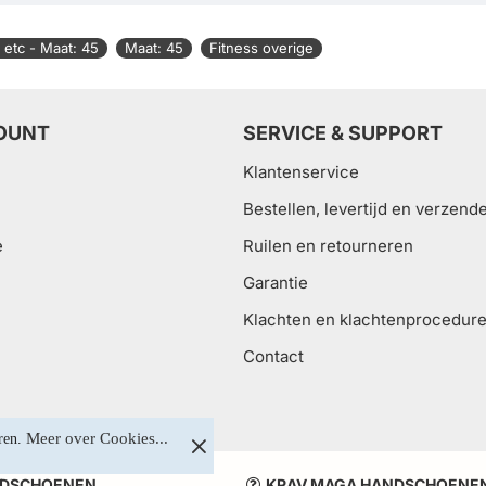
 etc - Maat: 45
Maat: 45
Fitness overige
OUNT
SERVICE & SUPPORT
Klantenservice
Bestellen, levertijd en verzend
e
Ruilen en retourneren
Garantie
Klachten en klachtenprocedur
Contact
Meer over Cookies...
ren. 
DSCHOENEN
KRAV MAGA HANDSCHOENE