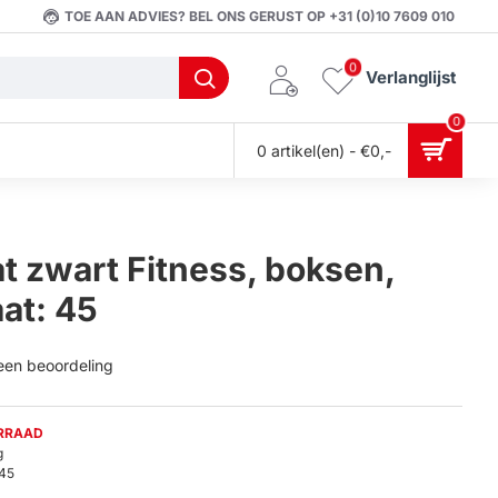
TOE AAN ADVIES? BEL ONS GERUST OP +31 (0)10 7609 010
0
Verlanglijst
0
0 artikel(en) - €0,-
 zwart Fitness, boksen,
at: 45
 een beoordeling
ORRAAD
g
45