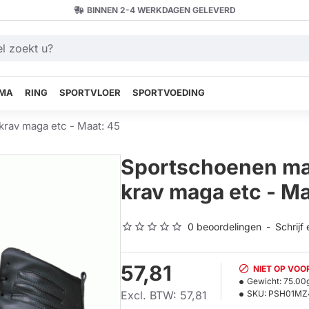
BINNEN 2-4 WERKDAGEN GELEVERD
MA
RING
SPORTVLOER
SPORTVOEDING
krav maga etc - Maat: 45
Sportschoenen mat
krav maga etc - Ma
0 beoordelingen
-
Schrijf
57,81
NIET OP VO
Gewicht:
75.00
Excl. BTW: 57,81
SKU:
PSH01MZ