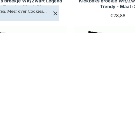
s broekje Wit/Zwart Legend
Kickboks broekje Wit/Zw
Trendy - Maat: M
Trendy - Maat: 
Meer over Cookies...
ren. 
€28,88
€28,88
Op voorraad
Op voorraad
s broekje Wit/Zwart Legend
Kickboks broekje Wit/Zw