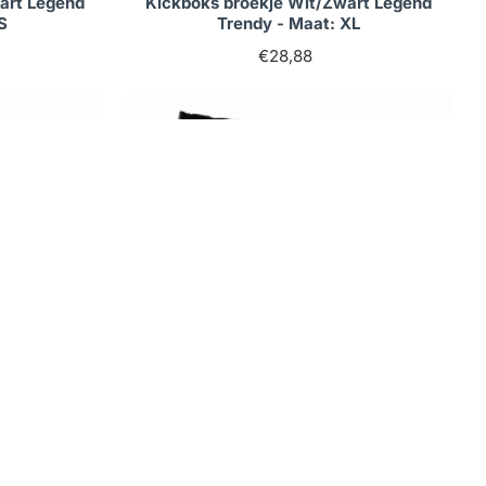
art Legend
Kickboks broekje Wit/Zwart Legend
S
Trendy - Maat: XL
€28,88
Op voorraad
art Legend
Kickboks broekje Wit/Zwart Legend