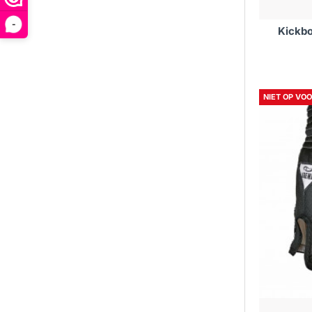
-
Kickbo
NIET OP VO