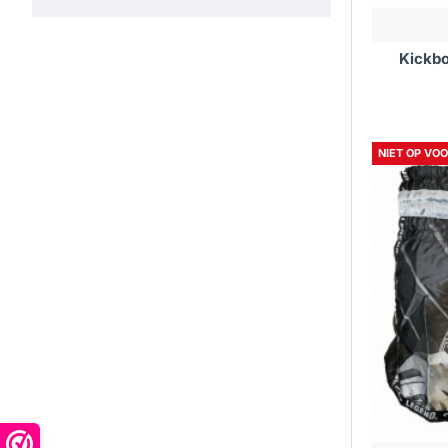
Kickbo
NIET OP VO