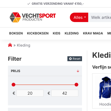
GRATIS VERZENDING VANAF €150,-
Alles
Welk
artikel
zoekt
BOKSEN
KICKBOKSEN
KIDS
KLEDING
KRAV MAGA
M
u?
h
Kleding
o
Kled
m
Filter
Reset
e
Verfijn s
PRIJS
€
€
Hoodi