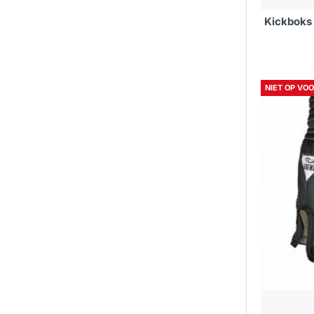
Kickboks 
NIET OP VO