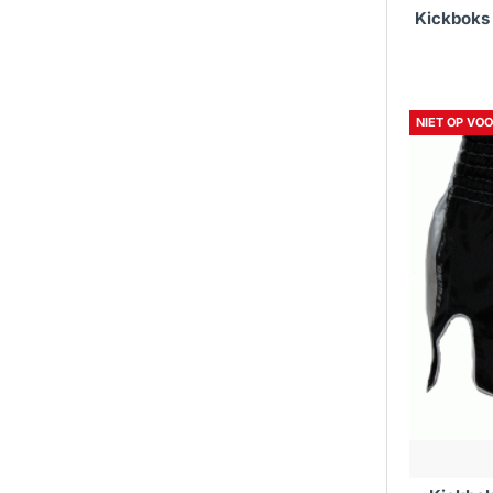
Kickboks 
NIET OP VO