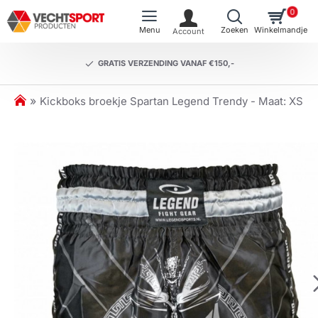
0
GRATIS VERZENDING VANAF €150,-
h
Kickboks broekje Spartan Legend Trendy - Maat: XS
o
m
e