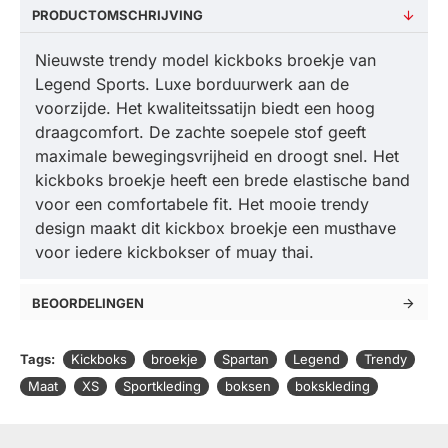
PRODUCTOMSCHRIJVING
Nieuwste trendy model kickboks broekje van
Legend Sports. Luxe borduurwerk aan de
voorzijde. Het kwaliteitssatijn biedt een hoog
draagcomfort. De zachte soepele stof geeft
maximale bewegingsvrijheid en droogt snel. Het
kickboks broekje heeft een brede elastische band
voor een comfortabele fit. Het mooie trendy
design maakt dit kickbox broekje een musthave
voor iedere kickbokser of muay thai.
BEOORDELINGEN
Tags:
Kickboks
broekje
Spartan
Legend
Trendy
Maat
XS
Sportkleding
boksen
bokskleding