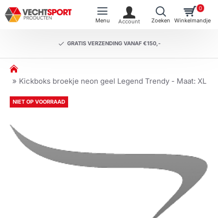
0
GRATIS VERZENDING VANAF €150,-
h
o
Kickboks broekje neon geel Legend Trendy - Maat: XL
m
e
NIET OP VOORRAAD