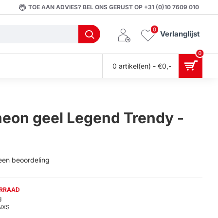
TOE AAN ADVIES? BEL ONS GERUST OP +31 (0)10 7609 010
0
Verlanglijst
0
0 artikel(en) - €0,-
neon geel Legend Trendy -
 een beoordeling
ORRAAD
g
NXS