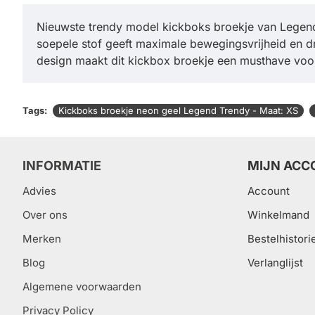
Nieuwste trendy model kickboks broekje van Legend 
soepele stof geeft maximale bewegingsvrijheid en dr
design maakt dit kickbox broekje een musthave voor
Tags:
Kickboks broekje neon geel Legend Trendy - Maat: XS
INFORMATIE
MIJN ACC
Advies
Account
Over ons
Winkelmand
Merken
Bestelhistori
Blog
Verlanglijst
Algemene voorwaarden
Privacy Policy