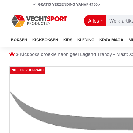
GRATIS VERZENDING VANAF €150,-
Alles
Welk
artikel
zoekt
BOKSEN
KICKBOKSEN
KIDS
KLEDING
KRAV MAGA
M
u?
h
Kickboks broekje neon geel Legend Trendy - Maat: X
o
m
NIET OP VOORRAAD
e