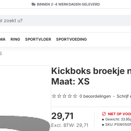
BINNEN 2-4 WERKDAGEN GELEVERD
MA
RING
SPORTVLOER
SPORTVOEDING
S
Kickboks broekje 
Maat: XS
0 beoordelingen
-
Schrijf
29,71
NIET OP VO
Gewicht:
33.95
Excl. BTW: 29,71
SKU:
PSW05G