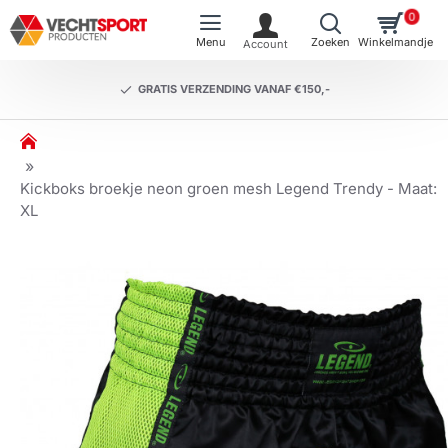
0
GRATIS VERZENDING VANAF €150,-
h
o
m
Kickboks broekje neon groen mesh Legend Trendy - Maat:
e
XL