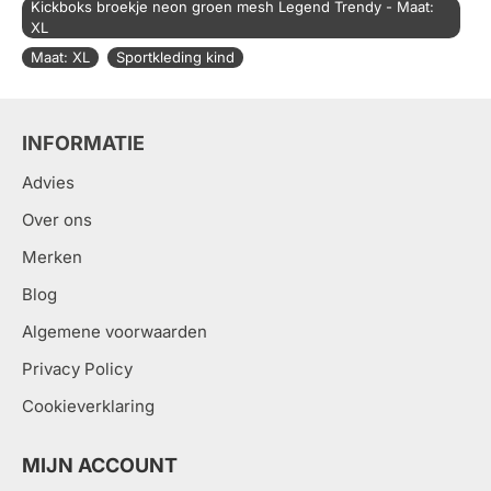
Kickboks broekje neon groen mesh Legend Trendy - Maat:
XL
Maat: XL
Sportkleding kind
INFORMATIE
Advies
Over ons
Merken
Blog
Algemene voorwaarden
Privacy Policy
Cookieverklaring
MIJN ACCOUNT