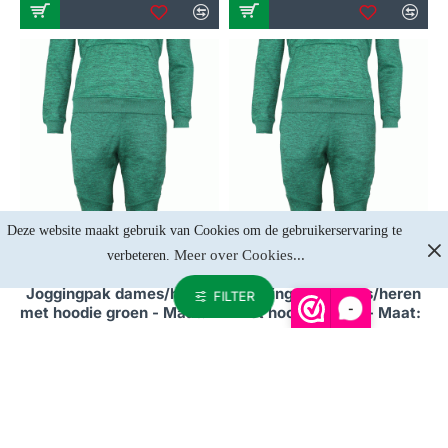
Deze website maakt gebruik van Cookies om de gebruikerservaring te 
Meer over Cookies...
verbeteren. 
Op voorraad
Op voorraad
Joggingpak dames/heren
Joggingpak dames/heren
FILTER
-
met hoodie groen - Maat: L
met hoodie groen - Maat:
M
€78,47
€78,47
NIET OP VOORRAAD