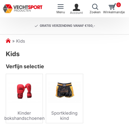
0
GRATIS VERZENDING VANAF €150,-
h
Kids
o
Kids
m
e
Verfijn selectie
Kinder
Sportkleding
bokshandschoenen
kind