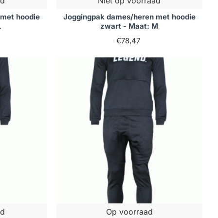
ad
Niet op voorraad
met hoodie
Joggingpak dames/heren met hoodie
L
zwart - Maat: M
€78,47
ad
Op voorraad