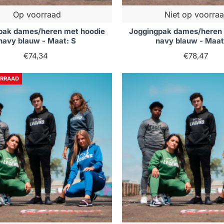
Op voorraad
Niet op voorra
pak dames/heren met hoodie
Joggingpak dames/heren 
navy blauw - Maat: S
navy blauw - Maat
€74,34
€78,47
ORRAAD