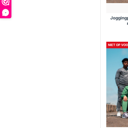
-
Jogging
NIET OP VO