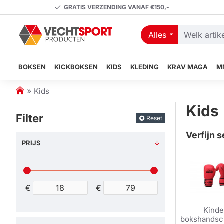
GRATIS VERZENDING VANAF €150,-
Alles
Welk
artikel
zoekt
BOKSEN
KICKBOKSEN
KIDS
KLEDING
KRAV MAGA
M
u?
h
Kids
o
Kids
m
Filter
Reset
e
Verfijn s
PRIJS
€
€
Kinde
bokshands