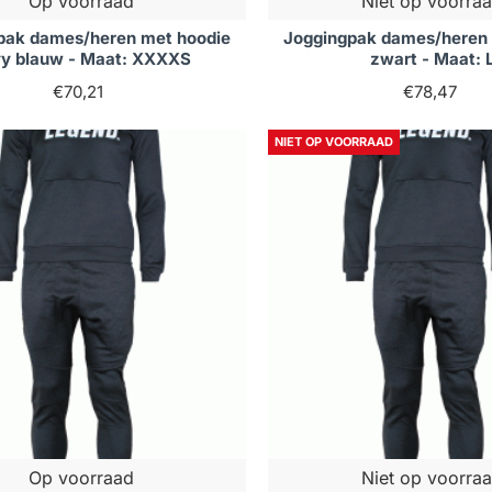
Op voorraad
Niet op voorra
pak dames/heren met hoodie
Joggingpak dames/heren 
y blauw - Maat: XXXXS
zwart - Maat: 
€70,21
€78,47
NIET OP VOORRAAD
Op voorraad
Niet op voorra