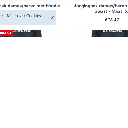
pak dames/heren met hoodie
Joggingpak dames/heren 
zwart - Maat: S
zwart - Maat: 
Meer over Cookies...
ren. 
€78,47
€78,47
ORRAAD
Niet op voorraad
Op voorraad