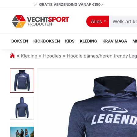
GRATIS VERZENDING VANAF €150,-
Alles
Welk
artikel
zoekt
BOKSEN
KICKBOKSEN
KIDS
KLEDING
KRAV MAGA
M
u?
h
Kleding
Hoodies
Hoodie dames/heren trendy Leg
o
m
e