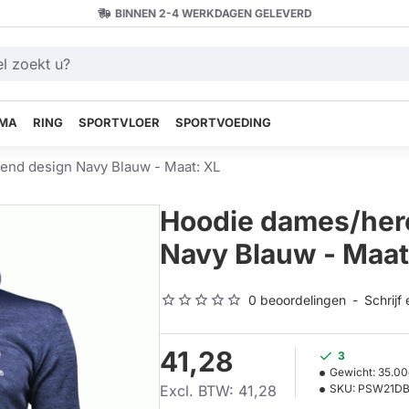
BINNEN 2-4 WERKDAGEN GELEVERD
MA
RING
SPORTVLOER
SPORTVOEDING
end design Navy Blauw - Maat: XL
Hoodie dames/her
Navy Blauw - Maat
0 beoordelingen
-
Schrijf
41,28
3
Gewicht:
35.00
Excl. BTW: 41,28
SKU:
PSW21DB