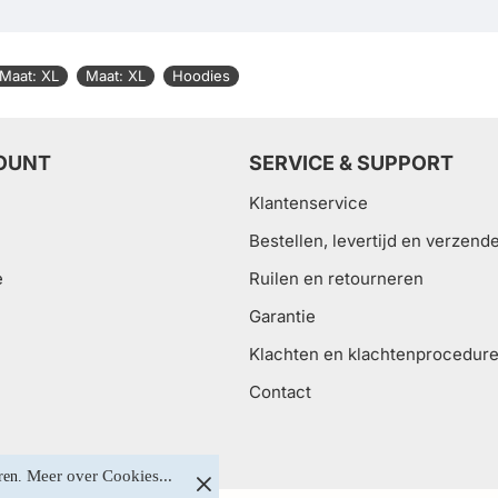
Maat: XL
Maat: XL
Hoodies
OUNT
SERVICE & SUPPORT
Klantenservice
Bestellen, levertijd en verzend
e
Ruilen en retourneren
Garantie
Klachten en klachtenprocedur
Contact
Meer over Cookies...
ren. 