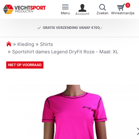
0
GRATIS VERZENDING VANAF €150,-
h
Kleding
Shirts
o
Sportshirt dames Legend DryFit Roze - Maat: XL
m
e
NIET OP VOORRAAD