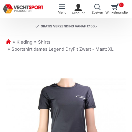
0
GRATIS VERZENDING VANAF €150,-
h
Kleding
Shirts
o
Sportshirt dames Legend DryFit Zwart - Maat: XL
m
e