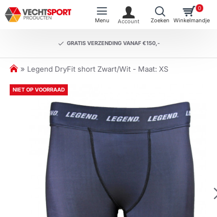
0
GRATIS VERZENDING VANAF €150,-
h
Legend DryFit short Zwart/Wit - Maat: XS
o
m
NIET OP VOORRAAD
e