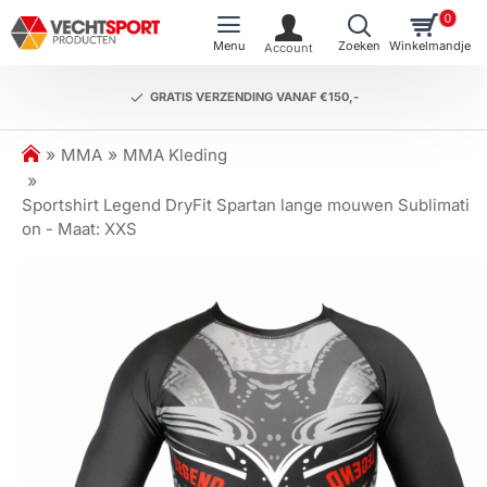
0
GRATIS VERZENDING VANAF €150,-
h
MMA
MMA Kleding
o
m
Sportshirt Legend DryFit Spartan lange mouwen Sublimati
e
on - Maat: XXS