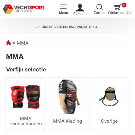
0
GRATIS VERZENDING VANAF €150,-
h
MMA
o
MMA
m
e
Verfijn selectie
MMA
MMA Kleding
Overige
Handschoenen