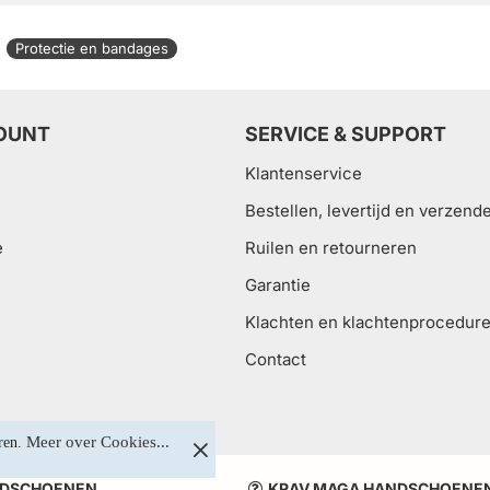
Protectie en bandages
OUNT
SERVICE & SUPPORT
Klantenservice
Bestellen, levertijd en verzend
e
Ruilen en retourneren
Garantie
Klachten en klachtenprocedur
Contact
Meer over Cookies...
ren. 
DSCHOENEN
KRAV MAGA HANDSCHOENE