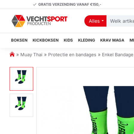
GRATIS VERZENDING VANAF €150,-
Alles
Welk
artikel
zoekt
BOKSEN
KICKBOKSEN
KIDS
KLEDING
KRAV MAGA
M
u?
h
Muay Thai
Protectie en bandages
Enkel Bandage
o
m
e