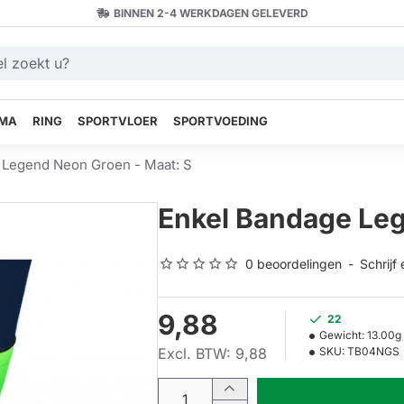
BINNEN 2-4 WERKDAGEN GELEVERD
MA
RING
SPORTVLOER
SPORTVOEDING
 Legend Neon Groen - Maat: S
Enkel Bandage Leg
0 beoordelingen
-
Schrijf
9,88
22
Gewicht:
13.00g
Excl. BTW: 9,88
SKU:
TB04NGS