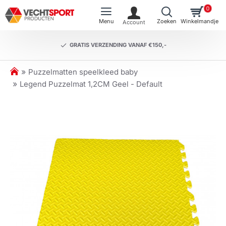
0
GRATIS VERZENDING VANAF €150,-
h
Puzzelmatten speelkleed baby
o
Legend Puzzelmat 1,2CM Geel - Default
m
e