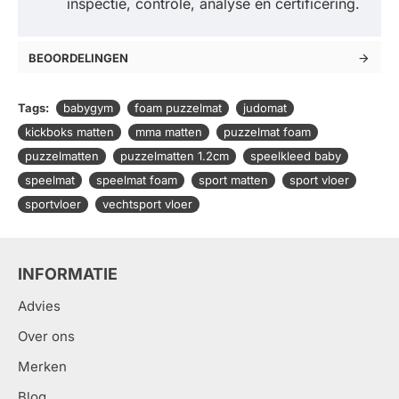
inspectie, controle, analyse en certificering.
BEOORDELINGEN
Tags:
babygym
foam puzzelmat
judomat
kickboks matten
mma matten
puzzelmat foam
puzzelmatten
puzzelmatten 1.2cm
speelkleed baby
speelmat
speelmat foam
sport matten
sport vloer
sportvloer
vechtsport vloer
INFORMATIE
Advies
Over ons
Merken
Blog