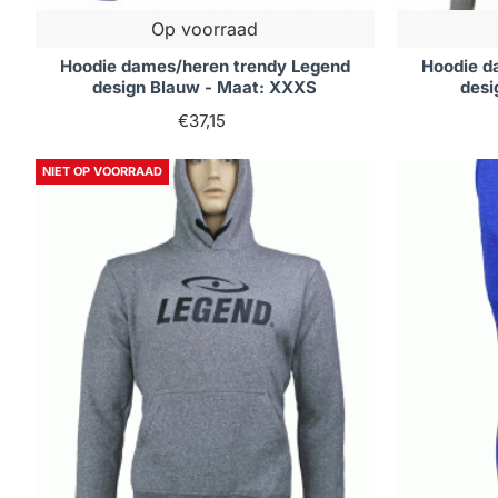
Op voorraad
Hoodie dames/heren trendy Legend
Hoodie d
design Blauw - Maat: XXXS
desi
€37,15
NIET OP VOORRAAD