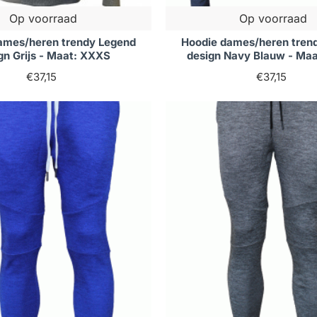
Op voorraad
Op voorraad
ames/heren trendy Legend
Hoodie dames/heren tren
gn Grijs - Maat: XXXS
design Navy Blauw - Ma
€37,15
€37,15