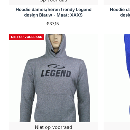
Hoodie dames/heren trendy Legend
Hoodie d
design Blauw - Maat: XXXS
desi
€37,15
NIET OP VOORRAAD
Niet op voorraad