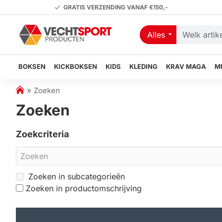
GRATIS VERZENDING VANAF €150,-
Alles
Welk
artikel
zoekt
BOKSEN
KICKBOKSEN
KIDS
KLEDING
KRAV MAGA
M
u?
h
Zoeken
o
Zoeken
m
e
Zoekcriteria
Zoeken in subcategorieën
Zoeken in productomschrijving