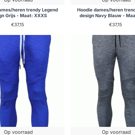
ames/heren trendy Legend
Hoodie dames/heren tren
gn Grijs - Maat: XXXS
design Navy Blauw - Ma
€37,15
€37,15
Op voorraad
Op voorraad