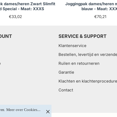
k dames/heren Zwart Slimfit
Joggingpak dames/heren 
d Special - Maat: XXXS
blauw - Maat: XX
€33,02
€70,21
OUNT
SERVICE & SUPPORT
Klantenservice
Bestellen, levertijd en verzend
e
Ruilen en retourneren
Garantie
Klachten en klachtenprocedur
Contact
Meer over Cookies...
ren. 