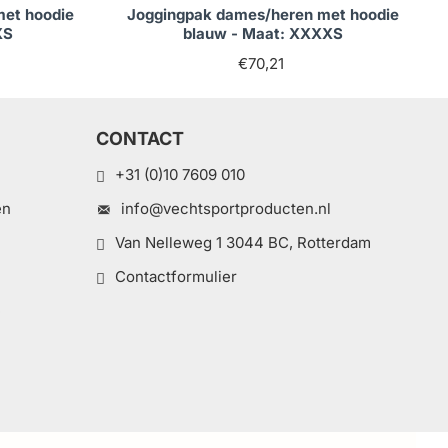
met hoodie
Joggingpak dames/heren met hoodie
XS
blauw - Maat: XXXXS
€70,21
CONTACT
+31 (0)10 7609 010
en
info@vechtsportproducten.nl
Van Nelleweg 1 3044 BC, Rotterdam
Contactformulier
e