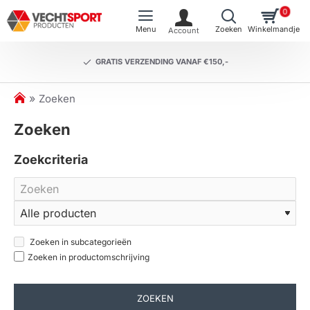
0
GRATIS VERZENDING VANAF €150,-
h
Zoeken
o
Zoeken
m
e
Zoekcriteria
Zoeken in subcategorieën
Zoeken in productomschrijving
ZOEKEN