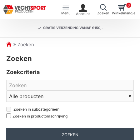
0
GRATIS VERZENDING VANAF €150,-
h
Zoeken
o
Zoeken
m
e
Zoekcriteria
Zoeken in subcategorieën
Zoeken in productomschrijving
ZOEKEN