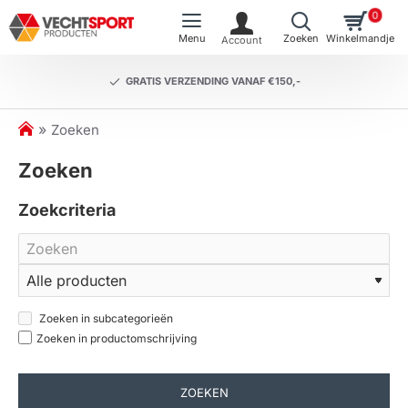
0
GRATIS VERZENDING VANAF €150,-
h
Zoeken
o
Zoeken
m
e
Zoekcriteria
Zoeken in subcategorieën
Zoeken in productomschrijving
ZOEKEN