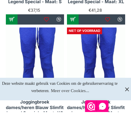
Legend Special - Maat: S
Legend Special - Maat: XL
€37,15
€41,28
NIET OP VOORRAAD
Deze website maakt gebruik van Cookies om de gebruikerservaring te 
Meer over Cookies...
verbeteren. 
Op voorraad
Niet op voorraad
Joggingbroek
Joggingbroek
-
dames/heren Blauw Slimfit
dames/heren Blauw Slimfit
Legend Special - Maat: XS
Legend Special - Maat:
XXL
€37,15
€41,28