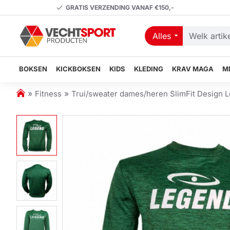
GRATIS VERZENDING VANAF €150,-
Alles
Welk
artikel
zoekt
BOKSEN
KICKBOKSEN
KIDS
KLEDING
KRAV MAGA
M
u?
h
Fitness
Trui/sweater dames/heren SlimFit Design L
o
m
e