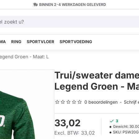
BINNEN 2-4 WERKDAGEN GELEVERD
MA
RING
SPORTVLOER
SPORTVOEDING
egend Groen - Maat: L
Trui/sweater dame
Legend Groen - Ma
0 beoordelingen
-
Schrijf
33,02
3
Gewicht:
30.0
Excl. BTW: 33,02
SKU:
PSW20G