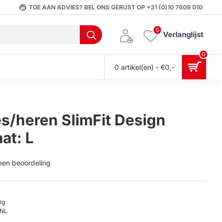
TOE AAN ADVIES? BEL ONS GERUST OP +31 (0)10 7609 010
0
Verlanglijst
0
0 artikel(en) - €0,-
s/heren SlimFit Design
at: L
 een beoordeling
0g
NL