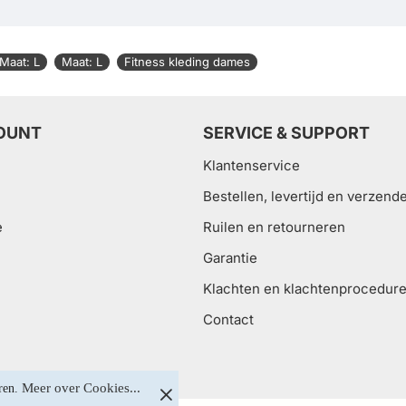
Maat: L
Maat: L
Fitness kleding dames
OUNT
SERVICE & SUPPORT
Klantenservice
Bestellen, levertijd en verzend
e
Ruilen en retourneren
Garantie
Klachten en klachtenprocedur
Contact
Meer over Cookies...
ren. 