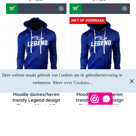
NIET OP VOORRAAD
Deze website maakt gebruik van Cookies om de gebruikerservaring te 
Meer over Cookies...
verbeteren. 
Op voorraad
Niet op voorraad
Hoodie dames/heren
Hoodie dames/heren
-
trendy Legend design
trendy Legend design
Blauw - Maat: XS
Blauw - Maat: XXL
€37,15
€41,28