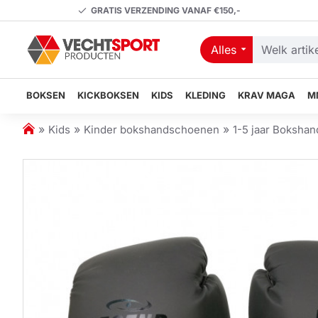
GRATIS VERZENDING VANAF €150,-
Alles
Welk
artikel
zoekt
BOKSEN
KICKBOKSEN
KIDS
KLEDING
KRAV MAGA
M
u?
h
Kids
Kinder bokshandschoenen
1-5 jaar Boksha
o
m
e