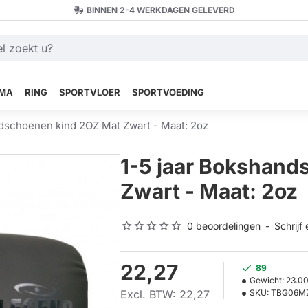
BINNEN 2-4 WERKDAGEN GELEVERD
MA
RING
SPORTVLOER
SPORTVOEDING
ndschoenen kind 2OZ Mat Zwart - Maat: 2oz
1-5 jaar Bokshand
Zwart - Maat: 2oz
0 beoordelingen
-
Schrijf
22,27
89
Gewicht:
23.0
Excl. BTW: 22,27
SKU:
TBG06M