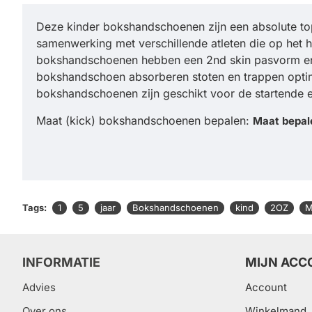
Deze kinder bokshandschoenen zijn een absolute top
samenwerking met verschillende atleten die op het
bokshandschoenen hebben een 2nd skin pasvorm en z
bokshandschoen absorberen stoten en trappen optima
bokshandschoenen zijn geschikt voor de startende 
Maat (kick) bokshandschoenen bepalen:
Maat bepal
Tags:
1
5
jaar
Bokshandschoenen
kind
2OZ
M
INFORMATIE
MIJN ACC
Advies
Account
Over ons
Winkelmand