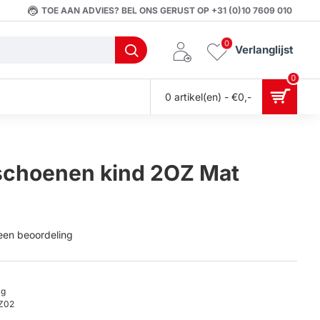
TOE AAN ADVIES? BEL ONS GERUST OP +31 (0)10 7609 010
0
Verlanglijst
0
0 artikel(en) - €0,-
schoenen kind 2OZ Mat
 een beoordeling
0g
Z02