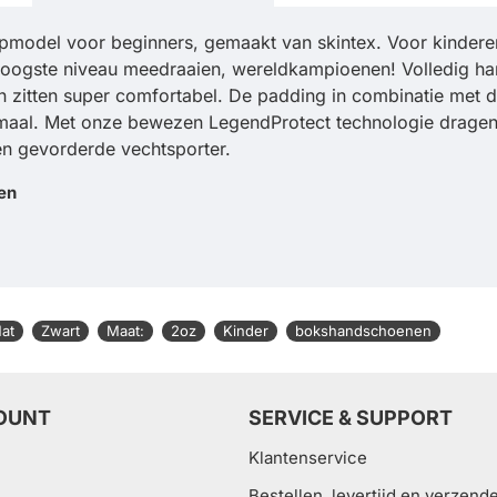
model voor beginners, gemaakt van skintex. Voor kinderen
 hoogste niveau meedraaien, wereldkampioenen! Volledig h
itten super comfortabel. De padding in combinatie met de
al. Met onze bewezen LegendProtect technologie dragen wij
en gevorderde vechtsporter.
en
at
Zwart
Maat:
2oz
Kinder
bokshandschoenen
OUNT
SERVICE & SUPPORT
Klantenservice
Bestellen, levertijd en verzend