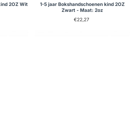
kind 2OZ Wit
1-5 jaar Bokshandschoenen kind 2OZ
Zwart - Maat: 2oz
€22,27
Op voorraad