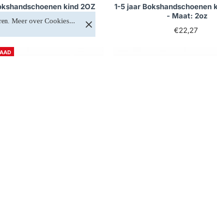
Bokshandschoenen kind 2OZ
1-5 jaar Bokshandschoenen 
Roze - Maat: 2oz
- Maat: 2oz
Meer over Cookies...
ren. 
€22,27
€22,27
RAAD
Niet op voorraad
Op voorraad