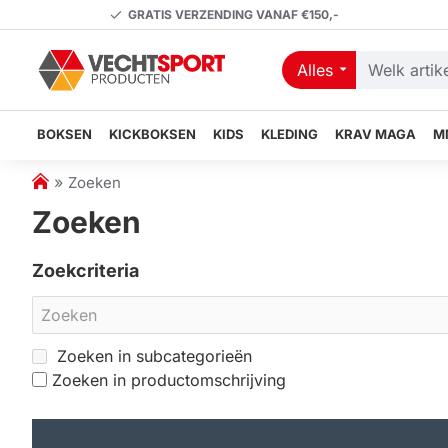
GRATIS VERZENDING VANAF €150,-
Alles
Welk
artikel
zoekt
BOKSEN
KICKBOKSEN
KIDS
KLEDING
KRAV MAGA
M
u?
h
Zoeken
o
Zoeken
m
e
Zoekcriteria
Zoeken in subcategorieën
Zoeken in productomschrijving