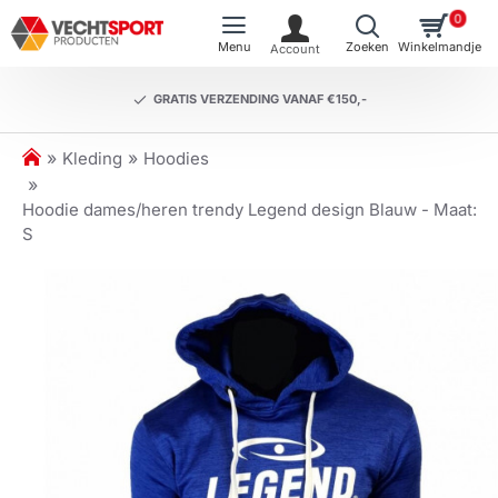
0
GRATIS VERZENDING VANAF €150,-
h
Kleding
Hoodies
o
m
Hoodie dames/heren trendy Legend design Blauw - Maat:
e
S