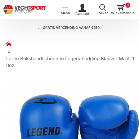
0
GRATIS VERZENDING VANAF €150,-
h
o
m
Leren Bokshandschoenen LegendPadding Blauw - Maat: 1
e
0oz