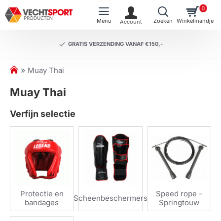
0
GRATIS VERZENDING VANAF €150,-
h
Muay Thai
o
Muay Thai
m
e
Verfijn selectie
Protectie en
Speed rope -
Scheenbeschermers
bandages
Springtouw